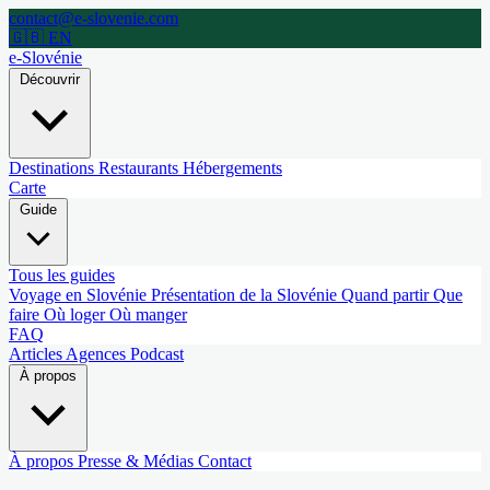
contact@e-slovenie.com
🇬🇧 EN
e-Slovénie
Découvrir
Destinations
Restaurants
Hébergements
Carte
Guide
Tous les guides
Voyage en Slovénie
Présentation de la Slovénie
Quand partir
Que
faire
Où loger
Où manger
FAQ
Articles
Agences
Podcast
À propos
À propos
Presse & Médias
Contact