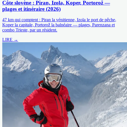
Côte slovène : Piran, Izola, Koper, Portorož —
plages et itinéraire (2026)
47 km qui comptent : Piran la vénitienne, Izola le port de pêche,
Koper la capitale, Portorož la balnéaire — plages, Parenzana et
combo Trieste, par un résident.
LIRE →