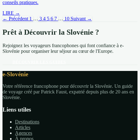
conseils pratiques.
LIRE →
← Précédent
1
…
3
4
5
6
7
…
10
Suivant →
Prêt à Découvrir la Slovénie ?
Rejoignez les voyageurs francophones qui font confiance à e-
Slovénie pour organiser leur séjour au cœur de l'Europe.
DÉCOUVRIR LES GUIDES
e-Slovénie
Votre référence francophone pour découvrir la Slovénie. Un guide
de voyage créé par Patrick Faust, expatrié depuis plus de 20 ans en
Slovénie.
Liens utiles
Destinations
Articles
Agences
À propos