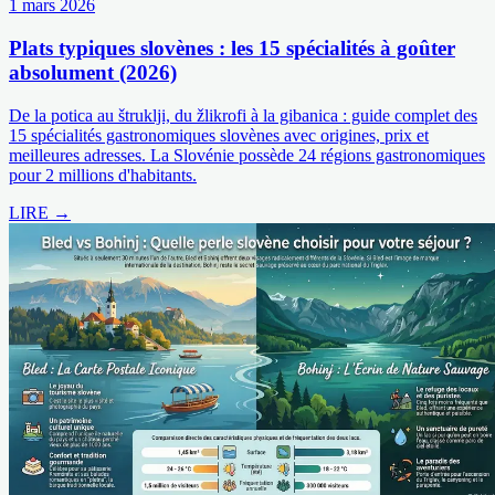
1 mars 2026
Plats typiques slovènes : les 15 spécialités à goûter
absolument (2026)
De la potica au štruklji, du žlikrofi à la gibanica : guide complet des
15 spécialités gastronomiques slovènes avec origines, prix et
meilleures adresses. La Slovénie possède 24 régions gastronomiques
pour 2 millions d'habitants.
LIRE →