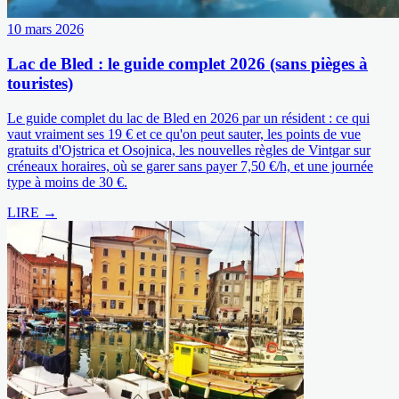
10 mars 2026
Lac de Bled : le guide complet 2026 (sans pièges à
touristes)
Le guide complet du lac de Bled en 2026 par un résident : ce qui
vaut vraiment ses 19 € et ce qu'on peut sauter, les points de vue
gratuits d'Ojstrica et Osojnica, les nouvelles règles de Vintgar sur
créneaux horaires, où se garer sans payer 7,50 €/h, et une journée
type à moins de 30 €.
LIRE →