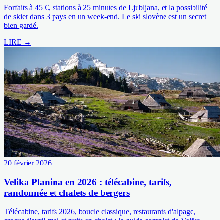
Forfaits à 45 €, stations à 25 minutes de Ljubljana, et la possibilité
de skier dans 3 pays en un week-end. Le ski slovène est un secret
bien gardé.
LIRE →
20 février 2026
Velika Planina en 2026 : télécabine, tarifs,
randonnée et chalets de bergers
Télécabine, tarifs 2026, boucle classique, restaurants d'alpage,