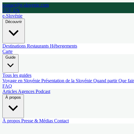
contact@e-slovenie.com
🇬🇧 EN
e-Slovénie
Découvrir
Destinations
Restaurants
Hébergements
Carte
Guide
Tous les guides
Voyage en Slovénie
Présentation de la Slovénie
Quand partir
Que fai
FAQ
Articles
Agences
Podcast
À propos
À propos
Presse & Médias
Contact