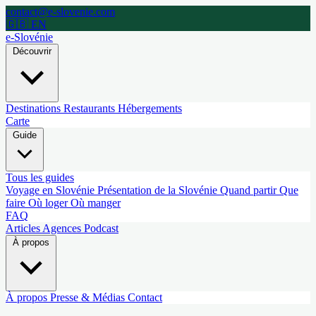
contact@e-slovenie.com
🇬🇧 EN
e-Slovénie
Découvrir
Destinations
Restaurants
Hébergements
Carte
Guide
Tous les guides
Voyage en Slovénie
Présentation de la Slovénie
Quand partir
Que
faire
Où loger
Où manger
FAQ
Articles
Agences
Podcast
À propos
À propos
Presse & Médias
Contact