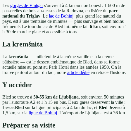
Les
gorges de Vintgar
s'ouvrent à 4 km au nord-ouest : 1 600 m de
passerelles de bois au-dessus de la Radovna, en lisière du
parc
national du Triglav
. Le
lac de Bohinj
, plus grand lac naturel du
pays, est à une trentaine de minutes — plus sauvage et bien moins
fréquenté. Le tour du lac de Bled lui-même fait
6 km
, soit environ 1
h 30 de marche plate et accessible à tous.
La kremšnita
La
kremšnita
— millefeuille à la crème vanille et à la crème
pâtissière — est le dessert emblématique de Bled, dans sa forme
actuelle mise au point au Park Hotel dans les années 1950. On la
trouve partout autour du lac ; notre
article dédié
en retrace l'histoire.
Y accéder
Bled se trouve à
50-55 km de Ljubljana
, soit environ 50 minutes
par l'autoroute A2 et 1 h 15 en bus. Deux gares desservent la ville :
Lesce-Bled
sur la ligne principale, à 4 km du lac, et
Bled Jezero
à
1,5 km, sur la
ligne de Bohinj
. L'aéroport de Ljubljana est à 36 km.
Préparer sa visite