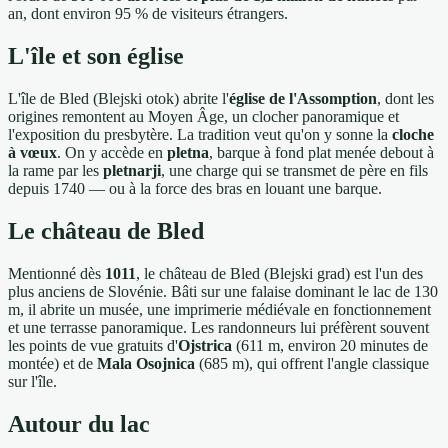
an, dont environ 95 % de visiteurs étrangers.
L'île et son église
L'île de Bled (Blejski otok) abrite l'
église de l'Assomption
, dont les
origines remontent au Moyen Âge, un clocher panoramique et
l'exposition du presbytère. La tradition veut qu'on y sonne la
cloche
à vœux
. On y accède en
pletna
, barque à fond plat menée debout à
la rame par les
pletnarji
, une charge qui se transmet de père en fils
depuis 1740 — ou à la force des bras en louant une barque.
Le château de Bled
Mentionné dès
1011
, le château de Bled (Blejski grad) est l'un des
plus anciens de Slovénie. Bâti sur une falaise dominant le lac de 130
m, il abrite un musée, une imprimerie médiévale en fonctionnement
et une terrasse panoramique. Les randonneurs lui préfèrent souvent
les points de vue gratuits d'
Ojstrica
(611 m, environ 20 minutes de
montée) et de
Mala Osojnica
(685 m), qui offrent l'angle classique
sur l'île.
Autour du lac