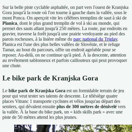
Sur la belle piste cyclable asphaltée, on part vers l'ouest de Kranjska
Gora jusqu'à la route où l'on tourne à gauche dans la vallée, sous le
mont Ponca. On aperçoit vite les célèbres tremplins de saut à ski de
Planica
, dont le plus grand tremplin de vol à ski au monde, qui
permet des sauts allant jusqu'à 250 mètres. La route, par endroits en
gravier, traverse la forêt jusqu'à une prairie verdoyante au pied des
parois rocheuses, à la lisière même du
parc national du Triglav
.
Planica est l'une des plus belles vallées de Slovénie, et le refuge
Tamar, au bout du parcours, offre un endroit agréable pour se
reposer. Au-delà, on ne continue qu'à pied. À la descente, attention
au revêtement sablonneux et parfois caillouteux qui peut provoquer
une chute.
Le bike park de Kranjska Gora
Le
bike park de Kranjska Gora
est un formidable terrain de jeu
pour qui veut tester ses talents de descente. Le télésiège quatre
places Vitranc 1 transporte cyclistes et vélos jusqu'au départ des
sentiers, qui dévalent ensuite
plus de 300 mètres de dénivelé
vers
la vallée. À la base du bike park, un « kids skills park » avec une
piste de 50 mètres attend les plus jeunes.