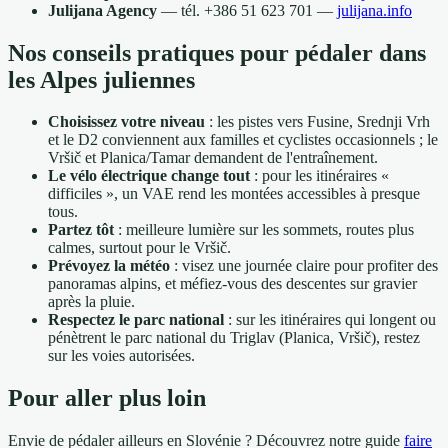
Julijana Agency
— tél. +386 51 623 701 —
julijana.info
Nos conseils pratiques pour pédaler dans
les Alpes juliennes
Choisissez votre niveau
: les pistes vers Fusine, Srednji Vrh
et le D2 conviennent aux familles et cyclistes occasionnels ; le
Vršič et Planica/Tamar demandent de l'entraînement.
Le vélo électrique change tout
: pour les itinéraires «
difficiles », un VAE rend les montées accessibles à presque
tous.
Partez tôt
: meilleure lumière sur les sommets, routes plus
calmes, surtout pour le Vršič.
Prévoyez la météo
: visez une journée claire pour profiter des
panoramas alpins, et méfiez-vous des descentes sur gravier
après la pluie.
Respectez le parc national
: sur les itinéraires qui longent ou
pénètrent le parc national du Triglav (Planica, Vršič), restez
sur les voies autorisées.
Pour aller plus loin
Envie de pédaler ailleurs en Slovénie ? Découvrez notre guide
faire