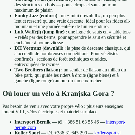
des structures en bois — ponts, drops et sauts pour un
maximum de plaisir.
Funky Jazz (enduro)
: un « mini downhill », un peu plus
lent et resserré qu'une vraie descente, idéal pour les riders all-
mountain et une journée entière de fun en enduro.
Luft Waffe(l) (jump line)
: une ligne de sauts en « table tops
» reliés par des berms, pour apprendre le saut en sécurité et
enchaîner à bonne vitesse.
DH Veetranz (downhill)
: la piste de descente classique, qui
a accueilli de nombreuses compétitions. Pour vététistes
confirmés : sections de forêt techniques et raides,
entrecoupées de racines.
Two Brothers (liaison)
: un sentier de liaison au milieu du
bike park, qui guide les riders à droite (ligne bleue) et à
gauche (ligne rouge) autour du fameux rocher.
Où louer un vélo à Kranjska Gora ?
Pas besoin de venir avec votre propre vélo : plusieurs enseignes
louent VTT, vélos électriques et matériel sur place.
Intersport Bernik
— tél. +386 51 63 55 46 —
intersport-
bernik.com
Kofler Sport
— tél. +386 31 645 299 —
kofler-sport.si