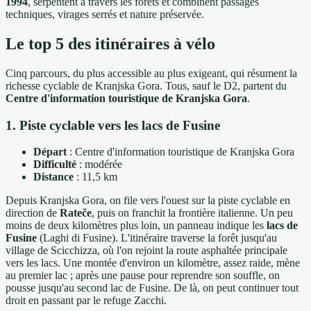
1994
, serpentent à travers les forêts et combinent passages
techniques, virages serrés et nature préservée.
Le top 5 des itinéraires à vélo
Cinq parcours, du plus accessible au plus exigeant, qui résument la
richesse cyclable de Kranjska Gora. Tous, sauf le D2, partent du
Centre d'information touristique de Kranjska Gora
.
1. Piste cyclable vers les lacs de Fusine
Départ
: Centre d'information touristique de Kranjska Gora
Difficulté
: modérée
Distance
: 11,5 km
Depuis Kranjska Gora, on file vers l'ouest sur la piste cyclable en
direction de
Rateče
, puis on franchit la frontière italienne. Un peu
moins de deux kilomètres plus loin, un panneau indique les
lacs de
Fusine
(Laghi di Fusine). L'itinéraire traverse la forêt jusqu'au
village de Scicchizza, où l'on rejoint la route asphaltée principale
vers les lacs. Une montée d'environ un kilomètre, assez raide, mène
au premier lac ; après une pause pour reprendre son souffle, on
pousse jusqu'au second lac de Fusine. De là, on peut continuer tout
droit en passant par le refuge Zacchi.