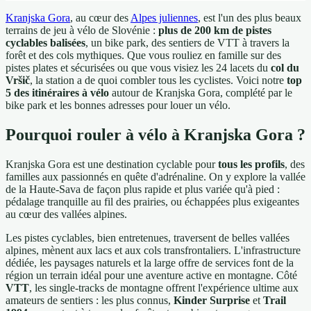
Kranjska Gora
, au cœur des
Alpes juliennes
, est l'un des plus beaux
terrains de jeu à vélo de Slovénie :
plus de 200 km de pistes
cyclables balisées
, un bike park, des sentiers de VTT à travers la
forêt et des cols mythiques. Que vous rouliez en famille sur des
pistes plates et sécurisées ou que vous visiez les 24 lacets du
col du
Vršič
, la station a de quoi combler tous les cyclistes. Voici notre
top
5 des itinéraires à vélo
autour de Kranjska Gora, complété par le
bike park et les bonnes adresses pour louer un vélo.
Pourquoi rouler à vélo à Kranjska Gora ?
Kranjska Gora est une destination cyclable pour
tous les profils
, des
familles aux passionnés en quête d'adrénaline. On y explore la vallée
de la Haute-Sava de façon plus rapide et plus variée qu'à pied :
pédalage tranquille au fil des prairies, ou échappées plus exigeantes
au cœur des vallées alpines.
Les pistes cyclables, bien entretenues, traversent de belles vallées
alpines, mènent aux lacs et aux cols transfrontaliers. L'infrastructure
dédiée, les paysages naturels et la large offre de services font de la
région un terrain idéal pour une aventure active en montagne. Côté
VTT
, les single-tracks de montagne offrent l'expérience ultime aux
amateurs de sentiers : les plus connus,
Kinder Surprise
et
Trail