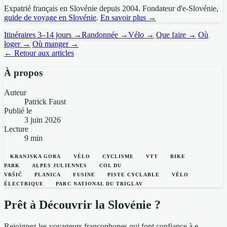
Expatrié français en Slovénie depuis 2004. Fondateur d'e-Slovénie,
guide de voyage en Slovénie
.
En savoir plus →
Itinéraires 3–14 jours →
Randonnée →
Vélo →
Que faire →
Où
loger →
Où manger →
← Retour aux articles
À propos
Auteur
Patrick Faust
Publié le
3 juin 2026
Lecture
9 min
KRANJSKA GORA
VÉLO
CYCLISME
VTT
BIKE
PARK
ALPES JULIENNES
COL DU
VRŠIČ
PLANICA
FUSINE
PISTE CYCLABLE
VÉLO
ÉLECTRIQUE
PARC NATIONAL DU TRIGLAV
Prêt à Découvrir la Slovénie ?
Rejoignez les voyageurs francophones qui font confiance à e-