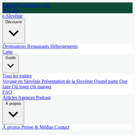
contact@e-slovenie.com
🇬🇧 EN
e-Slovénie
Découvrir
Destinations
Restaurants
Hébergements
Carte
Guide
Tous les guides
Voyage en Slovénie
Présentation de la Slovénie
Quand partir
Que
faire
Où loger
Où manger
FAQ
Articles
Agences
Podcast
À propos
À propos
Presse & Médias
Contact