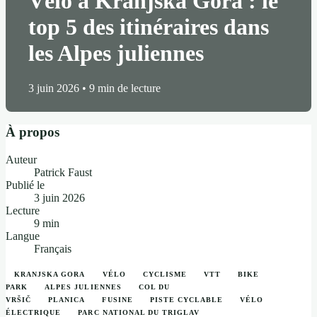
Vélo à Kranjska Gora : le
top 5 des itinéraires dans
les Alpes juliennes
3 juin 2026
•
9 min de lecture
À propos
Auteur
Patrick Faust
Publié le
3 juin 2026
Lecture
9 min
Langue
Français
KRANJSKA GORA
VÉLO
CYCLISME
VTT
BIKE
PARK
ALPES JULIENNES
COL DU
VRŠIČ
PLANICA
FUSINE
PISTE CYCLABLE
VÉLO
ÉLECTRIQUE
PARC NATIONAL DU TRIGLAV