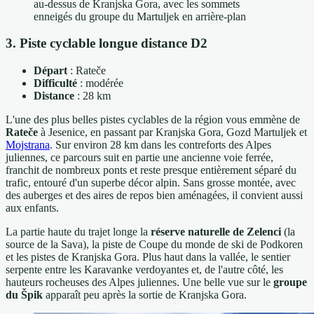
au-dessus de Kranjska Gora, avec les sommets
enneigés du groupe du Martuljek en arrière-plan
3. Piste cyclable longue distance D2
Départ
: Rateče
Difficulté
: modérée
Distance
: 28 km
L'une des plus belles pistes cyclables de la région vous emmène de
Rateče
à Jesenice, en passant par Kranjska Gora, Gozd Martuljek et
Mojstrana
. Sur environ 28 km dans les contreforts des Alpes
juliennes, ce parcours suit en partie une ancienne voie ferrée,
franchit de nombreux ponts et reste presque entièrement séparé du
trafic, entouré d'un superbe décor alpin. Sans grosse montée, avec
des auberges et des aires de repos bien aménagées, il convient aussi
aux enfants.
La partie haute du trajet longe la
réserve naturelle de Zelenci
(la
source de la Sava), la piste de Coupe du monde de ski de Podkoren
et les pistes de Kranjska Gora. Plus haut dans la vallée, le sentier
serpente entre les Karavanke verdoyantes et, de l'autre côté, les
hauteurs rocheuses des Alpes juliennes. Une belle vue sur le
groupe
du Špik
apparaît peu après la sortie de Kranjska Gora.