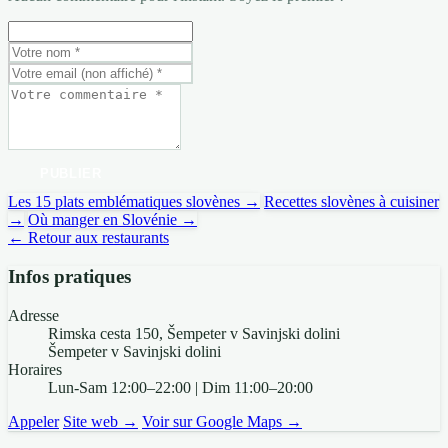
PUBLIER
Les 15 plats emblématiques slovènes →
Recettes slovènes à cuisiner
→
Où manger en Slovénie →
← Retour aux restaurants
Infos pratiques
Adresse
Rimska cesta 150, Šempeter v Savinjski dolini
Šempeter v Savinjski dolini
Horaires
Lun-Sam 12:00–22:00 | Dim 11:00–20:00
Appeler
Site web →
Voir sur Google Maps →