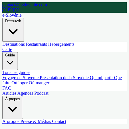
contact@e-slovenie.com
🇬🇧 EN
e-Slovénie
Découvrir
Destinations
Restaurants
Hébergements
Carte
Guide
Tous les guides
Voyage en Slovénie
Présentation de la Slovénie
Quand partir
Que
faire
Où loger
Où manger
FAQ
Articles
Agences
Podcast
À propos
À propos
Presse & Médias
Contact