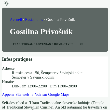
Accueil
›
Restaurants
›
Gostilna Privošnik
Gostilna Privošnik
TRADITIONAL SLOVENIAN / HOME-STYLE
€€
Infos pratiques
Adresse
Rimska cesta 150, Šempeter v Savinjski dolini
Šempeter v Savinjski dolini
Horaires
Lun-Sam 12:00–22:00 | Dim 11:00–20:00
Appeler
Site web →
Voir sur Google Maps →
Self-described as 'Hram Tradicionalne slovenske kuhinje' (Temple
of Traditional Slovenian Cuisine). An old restaurant for travellers on