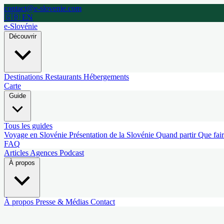
contact@e-slovenie.com
🇬🇧 EN
e-Slovénie
Découvrir
Destinations
Restaurants
Hébergements
Carte
Guide
Tous les guides
Voyage en Slovénie
Présentation de la Slovénie
Quand partir
Que fai
FAQ
Articles
Agences
Podcast
À propos
À propos
Presse & Médias
Contact