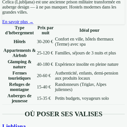
Celica (Ljubljana) est une ancienne prison militaire transformée en
auberge design — à ne pas manquer. Hostels modernes dans les
grandes villes.
En savoir plus →
Type
Prix par
Idéal pour
d'hébergement
nuit
Confort en ville, hôtels thermaux
Hôtels
30-200 €
(Terme) avec spa
Appartements &
25-120 €
Familles, séjours de 3 nuits et plus
Airbnb
Glamping &
40-180 €
Expérience insolite en pleine nature
nature
Fermes
Authenticité, enfants, demi-pension
20-60 €
touristiques
aux produits locaux
Refuges de
Randonneurs (Triglav, Alpes
15-40 €
montagne
juliennes)
Auberges de
15-35 €
Petits budgets, voyageurs solo
jeunesse
OÙ POSER SES VALISES
Ljubljana