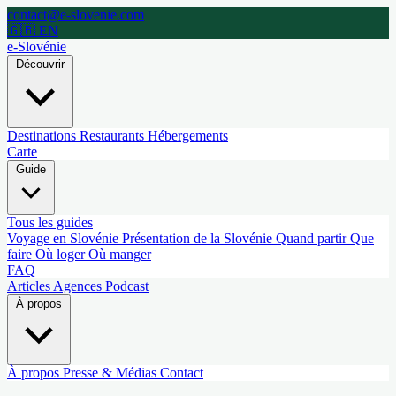
contact@e-slovenie.com
🇬🇧 EN
e-Slovénie
Découvrir
Destinations
Restaurants
Hébergements
Carte
Guide
Tous les guides
Voyage en Slovénie
Présentation de la Slovénie
Quand partir
Que
faire
Où loger
Où manger
FAQ
Articles
Agences
Podcast
À propos
À propos
Presse & Médias
Contact