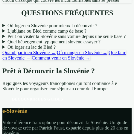
circuit classique qui couvre les incontournables sans se presser.
QUESTIONS FRÉQUENTES
Où loger en Slovénie pour mieux la découvrir ?
Ljubljana ou Bled comme camp de base ?
Peut-on visiter la Slovénie sans voiture depuis une seule base ?
Quel hébergement typiquement slovène essayer ?
Où loger au lac de Bled ?
Quand partir en Slovénie →
Où manger en Slovénie →
Que faire
en Slovénie →
Comment venir en Slovénie →
Prêt à Découvrir la Slovénie ?
Rejoignez les voyageurs francophones qui font confiance à e-
Slovénie pour organiser leur séjour au cœur de l'Europe.
DÉCOUVRIR LES GUIDES
e-Slovénie
Votre référence francophone pour découvrir la Slovénie. Un guide
de voyage créé par Patrick Faust, expatrié depuis plus de 20 ans en
Slovénie.