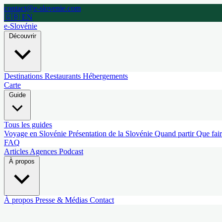
contact@e-slovenie.com
🇬🇧 EN
e-Slovénie
Découvrir
Destinations
Restaurants
Hébergements
Carte
Guide
Tous les guides
Voyage en Slovénie
Présentation de la Slovénie
Quand partir
Que fai
FAQ
Articles
Agences
Podcast
À propos
À propos
Presse & Médias
Contact