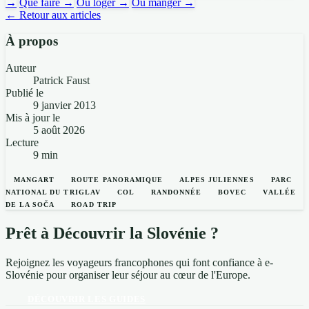
→
Que faire →
Où loger →
Où manger →
← Retour aux articles
À propos
Auteur
Patrick Faust
Publié le
9 janvier 2013
Mis à jour le
5 août 2026
Lecture
9 min
MANGART
ROUTE PANORAMIQUE
ALPES JULIENNES
PARC
NATIONAL DU TRIGLAV
COL
RANDONNÉE
BOVEC
VALLÉE
DE LA SOČA
ROAD TRIP
Prêt à Découvrir la Slovénie ?
Rejoignez les voyageurs francophones qui font confiance à e-
Slovénie pour organiser leur séjour au cœur de l'Europe.
DÉCOUVRIR LES GUIDES