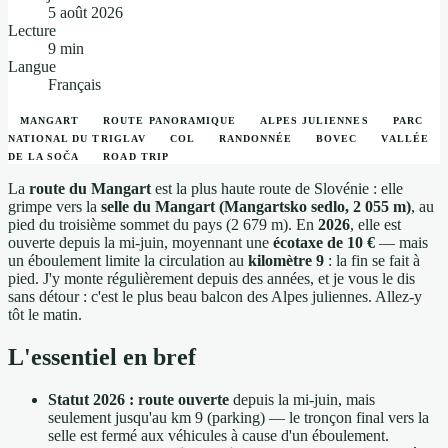
5 août 2026
Lecture
9 min
Langue
Français
MANGART
ROUTE PANORAMIQUE
ALPES JULIENNES
PARC
NATIONAL DU TRIGLAV
COL
RANDONNÉE
BOVEC
VALLÉE
DE LA SOČA
ROAD TRIP
La
route du Mangart
est la plus haute route de Slovénie : elle
grimpe vers la
selle du Mangart (Mangartsko sedlo, 2 055 m)
, au
pied du troisième sommet du pays (2 679 m). En
2026
, elle est
ouverte depuis la mi-juin, moyennant une
écotaxe de 10 €
— mais
un éboulement limite la circulation au
kilomètre 9
: la fin se fait à
pied. J'y monte régulièrement depuis des années, et je vous le dis
sans détour : c'est le plus beau balcon des Alpes juliennes. Allez-y
tôt le matin.
L'essentiel en bref
Statut 2026 : route ouverte
depuis la mi-juin, mais
seulement jusqu'au km 9 (parking) — le tronçon final vers la
selle est fermé aux véhicules à cause d'un éboulement.