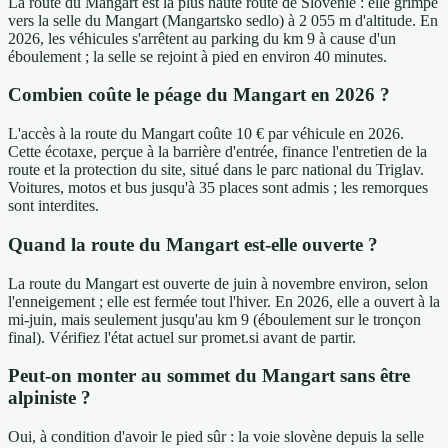
La route du Mangart est la plus haute route de Slovénie : elle grimpe
vers la selle du Mangart (Mangartsko sedlo) à 2 055 m d'altitude. En
2026, les véhicules s'arrêtent au parking du km 9 à cause d'un
éboulement ; la selle se rejoint à pied en environ 40 minutes.
Combien coûte le péage du Mangart en 2026 ?
L'accès à la route du Mangart coûte 10 € par véhicule en 2026.
Cette écotaxe, perçue à la barrière d'entrée, finance l'entretien de la
route et la protection du site, situé dans le parc national du Triglav.
Voitures, motos et bus jusqu'à 35 places sont admis ; les remorques
sont interdites.
Quand la route du Mangart est-elle ouverte ?
La route du Mangart est ouverte de juin à novembre environ, selon
l'enneigement ; elle est fermée tout l'hiver. En 2026, elle a ouvert à la
mi-juin, mais seulement jusqu'au km 9 (éboulement sur le tronçon
final). Vérifiez l'état actuel sur promet.si avant de partir.
Peut-on monter au sommet du Mangart sans être
alpiniste ?
Oui, à condition d'avoir le pied sûr : la voie slovène depuis la selle