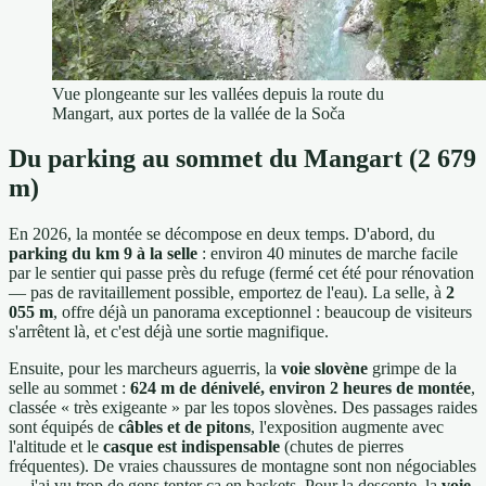
Vue plongeante sur les vallées depuis la route du
Mangart, aux portes de la vallée de la Soča
Du parking au sommet du Mangart (2 679
m)
En 2026, la montée se décompose en deux temps. D'abord, du
parking du km 9 à la selle
: environ 40 minutes de marche facile
par le sentier qui passe près du refuge (fermé cet été pour rénovation
— pas de ravitaillement possible, emportez de l'eau). La selle, à
2
055 m
, offre déjà un panorama exceptionnel : beaucoup de visiteurs
s'arrêtent là, et c'est déjà une sortie magnifique.
Ensuite, pour les marcheurs aguerris, la
voie slovène
grimpe de la
selle au sommet :
624 m de dénivelé, environ 2 heures de montée
,
classée « très exigeante » par les topos slovènes. Des passages raides
sont équipés de
câbles et de pitons
, l'exposition augmente avec
l'altitude et le
casque est indispensable
(chutes de pierres
fréquentes). De vraies chaussures de montagne sont non négociables
— j'ai vu trop de gens tenter ça en baskets. Pour la descente, la
voie