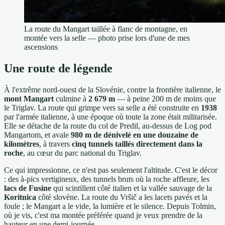
La route du Mangart taillée à flanc de montagne, en
montée vers la selle — photo prise lors d'une de mes
ascensions
Une route de légende
À l'extrême nord-ouest de la Slovénie, contre la frontière italienne, le
mont Mangart
culmine à
2 679 m
— à peine 200 m de moins que
le Triglav. La route qui grimpe vers sa selle a été construite en
1938
par l'armée italienne, à une époque où toute la zone était militarisée.
Elle se détache de la route du col de Predil, au-dessus de Log pod
Mangartom, et avale
980 m de dénivelé en une douzaine de
kilomètres
, à travers
cinq tunnels taillés directement dans la
roche
, au cœur du parc national du Triglav.
Ce qui impressionne, ce n'est pas seulement l'altitude. C'est le décor
: des à-pics vertigineux, des tunnels bruts où la roche affleure, les
lacs de Fusine
qui scintillent côté italien et la vallée sauvage de la
Koritnica
côté slovène. La route du Vršič a les lacets pavés et la
foule ; le Mangart a le vide, la lumière et le silence. Depuis Tolmin,
où je vis, c'est ma montée préférée quand je veux prendre de la
hauteur en une demi-journée.