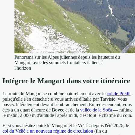
Panorama sur les Alpes juliennes depuis les hauteurs du
Mangart, avec les sommets frontaliers italiens à
l'horizon
Intégrer le Mangart dans votre itinéraire
La route du Mangart se combine naturellement avec le
col de Predil
,
puisqu'elle s'en détache : si vous arrivez d'Italie par Tarvisio, vous
passez littéralement devant l'embranchement. En redescendant, vous
êtes à un quart d'heure de
Bovec
et de la
vallée de la Soča
— rafting
le matin, 2 000 m d'altitude l'après-midi, c'est tout le charme du coin.
Et si vous hésitez entre le Mangart et le Vršič : depuis l'été 2026, le
col du Vršič a un nouveau régime de circulation
(fin du