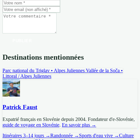
PUBLIER
Destinations mentionnées
Parc national du Triglav
• Alpes Juliennes
Vallée de la Soča
•
Littoral / Alpes Juliennes
Patrick Faust
Expatrié français en Slovénie depuis 2004. Fondateur d'e-Slovénie,
guide de voyage en Slovénie
.
En savoir plus →
Itinéraires 3–14 jours →
Randonnée →
Sports d'eau vive →
Culture