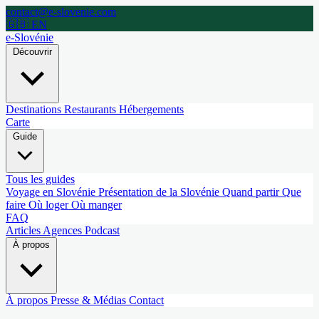
contact@e-slovenie.com
🇬🇧 EN
e-Slovénie
Découvrir
Destinations
Restaurants
Hébergements
Carte
Guide
Tous les guides
Voyage en Slovénie
Présentation de la Slovénie
Quand partir
Que
faire
Où loger
Où manger
FAQ
Articles
Agences
Podcast
À propos
À propos
Presse & Médias
Contact