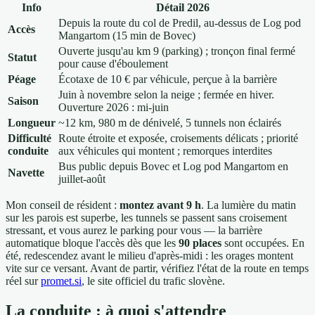
Info
Détail 2026
Depuis la route du col de Predil, au-dessus de Log pod
Accès
Mangartom (15 min de Bovec)
Ouverte jusqu'au km 9 (parking) ; tronçon final fermé
Statut
pour cause d'éboulement
Péage
Écotaxe de 10 € par véhicule, perçue à la barrière
Juin à novembre selon la neige ; fermée en hiver.
Saison
Ouverture 2026 : mi-juin
Longueur
~12 km, 980 m de dénivelé, 5 tunnels non éclairés
Difficulté
Route étroite et exposée, croisements délicats ; priorité
conduite
aux véhicules qui montent ; remorques interdites
Bus public depuis Bovec et Log pod Mangartom en
Navette
juillet-août
Mon conseil de résident :
montez avant 9 h
. La lumière du matin
sur les parois est superbe, les tunnels se passent sans croisement
stressant, et vous aurez le parking pour vous — la barrière
automatique bloque l'accès dès que les
90 places
sont occupées. En
été, redescendez avant le milieu d'après-midi : les orages montent
vite sur ce versant. Avant de partir, vérifiez l'état de la route en temps
réel sur
promet.si
, le site officiel du trafic slovène.
La conduite : à quoi s'attendre