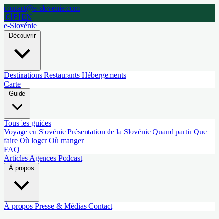
contact@e-slovenie.com
🇬🇧 EN
e-Slovénie
Découvrir
Destinations
Restaurants
Hébergements
Carte
Guide
Tous les guides
Voyage en Slovénie
Présentation de la Slovénie
Quand partir
Que
faire
Où loger
Où manger
FAQ
Articles
Agences
Podcast
À propos
À propos
Presse & Médias
Contact