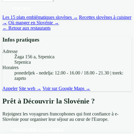
PUBLIER
Les 15 plats emblématiques slovènes →
Recettes slovènes à cuisiner
→
Où manger en Slovénie →
← Retour aux restaurants
Infos pratiques
Adresse
Žaga 156 a, Srpenica
Srpenica
Horaires
ponedeljek - nedelja: 12.00 - 16.00 / 18.00 - 21.30 | torek:
zaprto
Appeler
Site web →
Voir sur Google Maps →
Prêt à Découvrir la Slovénie ?
Rejoignez les voyageurs francophones qui font confiance à e-
Slovénie pour organiser leur séjour au cœur de l'Europe.
DÉCOUVRIR LES GUIDES