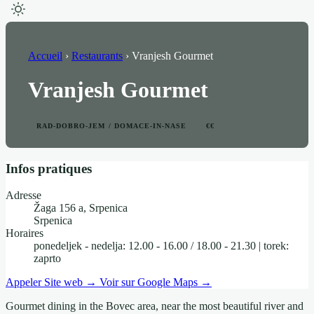
Accueil
›
Restaurants
›
Vranjesh Gourmet
Vranjesh Gourmet
RAD-DOBRO-JEM / DOMACE-IN-NASE
€€
Infos pratiques
Adresse
Žaga 156 a, Srpenica
Srpenica
Horaires
ponedeljek - nedelja: 12.00 - 16.00 / 18.00 - 21.30 | torek:
zaprto
Appeler
Site web →
Voir sur Google Maps →
Gourmet dining in the Bovec area, near the most beautiful river and