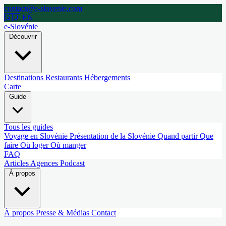
contact@e-slovenie.com
🇬🇧 EN
e-Slovénie
Découvrir
Destinations
Restaurants
Hébergements
Carte
Guide
Tous les guides
Voyage en Slovénie
Présentation de la Slovénie
Quand partir
Que
faire
Où loger
Où manger
FAQ
Articles
Agences
Podcast
À propos
À propos
Presse & Médias
Contact