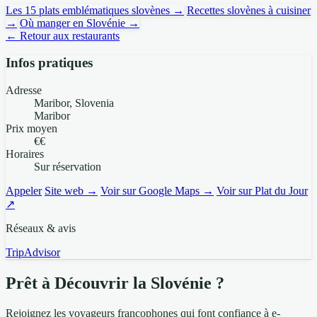
Les 15 plats emblématiques slovènes →
Recettes slovènes à cuisiner
→
Où manger en Slovénie →
← Retour aux restaurants
Infos pratiques
Adresse
Maribor, Slovenia
Maribor
Prix moyen
€€
Horaires
Sur réservation
Appeler
Site web →
Voir sur Google Maps →
Voir sur Plat du Jour
↗
Réseaux & avis
TripAdvisor
Prêt à Découvrir la Slovénie ?
Rejoignez les voyageurs francophones qui font confiance à e-