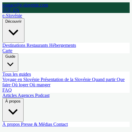
contact@e-slovenie.com
🇬🇧 EN
e-Slovénie
Découvrir
Destinations
Restaurants
Hébergements
Carte
Guide
Tous les guides
Voyage en Slovénie
Présentation de la Slovénie
Quand partir
Que
faire
Où loger
Où manger
FAQ
Articles
Agences
Podcast
À propos
À propos
Presse & Médias
Contact