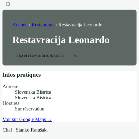
Accueil
›
Restaurants
›
Restavracija Leonardo
Restavracija Leonardo
TRADITION & MODERNITÉ
€€
Infos pratiques
Adresse
Slovenska Bistrica
Slovenska Bistrica
Horaires
Sur réservation
Voir sur Google Maps →
Chef : Stanko Ramšak.