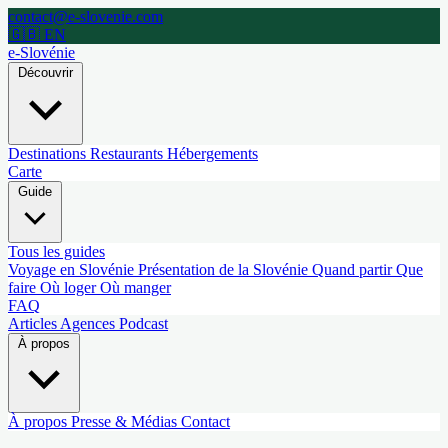
contact@e-slovenie.com
🇬🇧 EN
e-Slovénie
Découvrir
Destinations
Restaurants
Hébergements
Carte
Guide
Tous les guides
Voyage en Slovénie
Présentation de la Slovénie
Quand partir
Que
faire
Où loger
Où manger
FAQ
Articles
Agences
Podcast
À propos
À propos
Presse & Médias
Contact