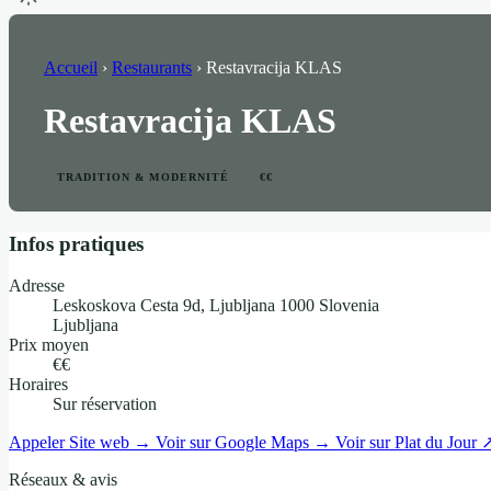
Accueil
›
Restaurants
›
Restavracija KLAS
Restavracija KLAS
TRADITION & MODERNITÉ
€€
Infos pratiques
Adresse
Leskoskova Cesta 9d, Ljubljana 1000 Slovenia
Ljubljana
Prix moyen
€€
Horaires
Sur réservation
Appeler
Site web →
Voir sur Google Maps →
Voir sur Plat du Jour 
Réseaux & avis