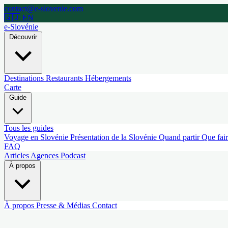
contact@e-slovenie.com
🇬🇧 EN
e-Slovénie
Découvrir
Destinations
Restaurants
Hébergements
Carte
Guide
Tous les guides
Voyage en Slovénie
Présentation de la Slovénie
Quand partir
Que fai
FAQ
Articles
Agences
Podcast
À propos
À propos
Presse & Médias
Contact