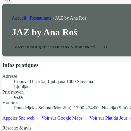
Accueil
›
Restaurants
›
JAZ by Ana Roš
JAZ by Ana Roš
GASTRONOMIQUE / TRADITION & MODERNITÉ
€€
Infos pratiques
Adresse
Copova Ulica 5a, Ljubljana 1000 Slovenia
Ljubljana
Prix moyen
€€€€
Horaires
Ponedeljek - Sobota (Mon-Sat): 12:00 - 24:00 | Nedelja (Sun): 
Appeler
Site web →
Voir sur Google Maps →
Voir sur Plat du Jour 
Réseaux & avis