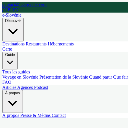
contact@e-slovenie.com
🇬🇧 EN
e-Slovénie
Découvrir
Destinations
Restaurants
Hébergements
Carte
Guide
Tous les guides
Voyage en Slovénie
Présentation de la Slovénie
Quand partir
Que fai
FAQ
Articles
Agences
Podcast
À propos
À propos
Presse & Médias
Contact