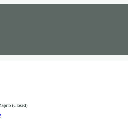
Zaprto (Closed)
↗