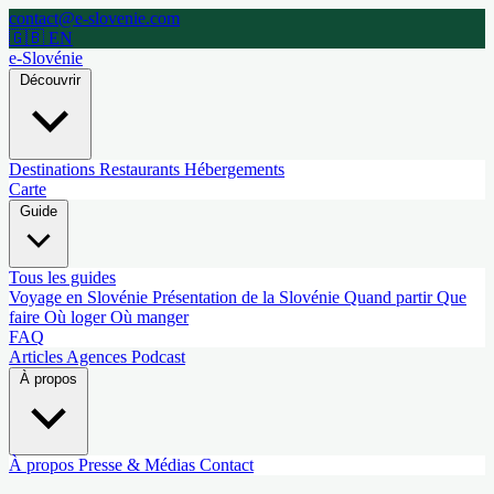
contact@e-slovenie.com
🇬🇧 EN
e-Slovénie
Découvrir
Destinations
Restaurants
Hébergements
Carte
Guide
Tous les guides
Voyage en Slovénie
Présentation de la Slovénie
Quand partir
Que
faire
Où loger
Où manger
FAQ
Articles
Agences
Podcast
À propos
À propos
Presse & Médias
Contact