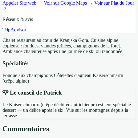
Appeler
Site web →
Voir sur Google Maps →
Voir sur Plat du Jour
↗
Réseaux & avis
TripAdvisor
Chalet-restaurant au cœur de Kranjska Gora. Cuisine alpine
copieuse : fondues, viandes grillées, champignons de la forêt.
Ambiance chaleureuse après une journée de ski ou randonnée.
Spécialités
Fondue aux champignons
Côtelettes d'agneau
Kaiserschmarrn
(crêpe alpine)
💡 Le conseil de Patrick
Le Kaiserschmarrn (crêpe déchirée autrichienne) est leur spécialité
dessert — un délice après le ski. Vue sur les montagnes depuis la
terrasse.
Commentaires