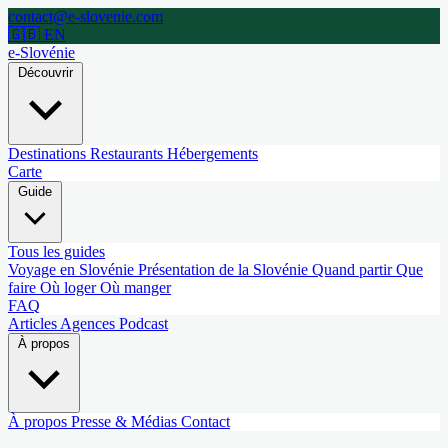
contact@e-slovenie.com
🇬🇧 EN
e-Slovénie
Découvrir
Destinations
Restaurants
Hébergements
Carte
Guide
Tous les guides
Voyage en Slovénie
Présentation de la Slovénie
Quand partir
Que
faire
Où loger
Où manger
FAQ
Articles
Agences
Podcast
À propos
À propos
Presse & Médias
Contact