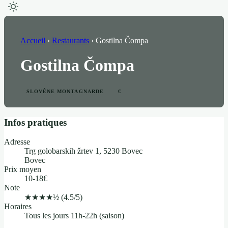
Accueil
›
Restaurants
›
Gostilna Čompa
Gostilna Čompa
SLOVÈNE MONTAGNARDE
€
Infos pratiques
Adresse
Trg golobarskih žrtev 1, 5230 Bovec
Bovec
Prix moyen
10-18€
Note
★★★★½
(4.5/5)
Horaires
Tous les jours 11h-22h (saison)