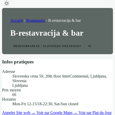
Accueil
›
Restaurants
›
B-restavracija & bar
B-restavracija & bar
MEDITERRANEAN / SLOVENIAN INFLUENCES
€€
Infos pratiques
Adresse
Slovenska cesta 59, 20th floor InterContinental, Ljubljana,
Slovenia
Ljubljana
Prix moyen
€€
Horaires
Mon-Fri 12-15/18-22:30, Sat-Sun closed
Appeler
Site web →
Voir sur Google Maps →
Voir sur Plat du Jour