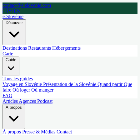
contact@e-slovenie.com
🇬🇧 EN
e-Slovénie
Découvrir
Destinations
Restaurants
Hébergements
Carte
Guide
Tous les guides
Voyage en Slovénie
Présentation de la Slovénie
Quand partir
Que
faire
Où loger
Où manger
FAQ
Articles
Agences
Podcast
À propos
À propos
Presse & Médias
Contact