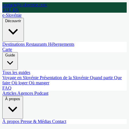
contact@e-slovenie.com
🇬🇧 EN
e-Slovénie
Découvrir
Destinations
Restaurants
Hébergements
Carte
Guide
Tous les guides
Voyage en Slovénie
Présentation de la Slovénie
Quand partir
Que
faire
Où loger
Où manger
FAQ
Articles
Agences
Podcast
À propos
À propos
Presse & Médias
Contact