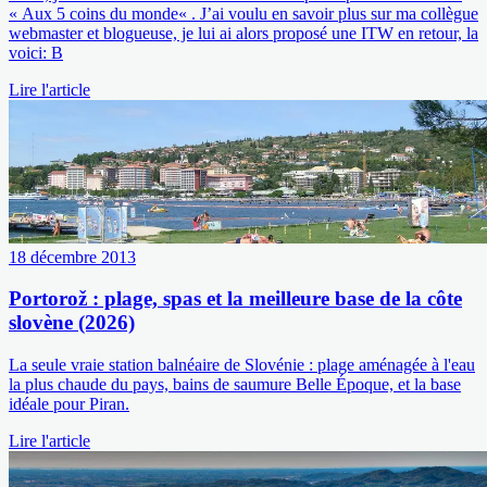
« Aux 5 coins du monde« . J’ai voulu en savoir plus sur ma collègue
webmaster et blogueuse, je lui ai alors proposé une ITW en retour, la
voici: B
Lire l'article
18 décembre 2013
Portorož : plage, spas et la meilleure base de la côte
slovène (2026)
La seule vraie station balnéaire de Slovénie : plage aménagée à l'eau
la plus chaude du pays, bains de saumure Belle Époque, et la base
idéale pour Piran.
Lire l'article