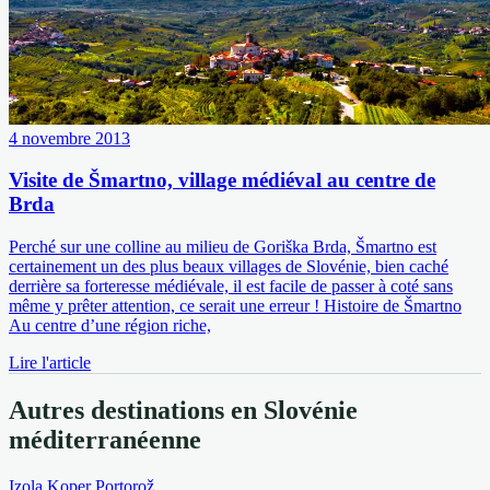
4 novembre 2013
Visite de Šmartno, village médiéval au centre de
Brda
Perché sur une colline au milieu de Goriška Brda, Šmartno est
certainement un des plus beaux villages de Slovénie, bien caché
derrière sa forteresse médiévale, il est facile de passer à coté sans
même y prêter attention, ce serait une erreur ! Histoire de Šmartno
Au centre d’une région riche,
Lire l'article
Autres destinations en Slovénie
méditerranéenne
Izola
Koper
Portorož