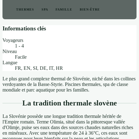
THERMES
SPA
FAMILLE
BIEN-ÊTRE
Informations clés
Voyageurs
1 - 4
Niveau
Facile
Langue
FR, EN, SI, DE, IT, HR
Le plus grand complexe thermal de Slovénie, niché dans les collines
verdoyantes de la Basse-Styrie. Piscines thermales, spa de classe
mondiale et parc aquatique pour les familles.
La tradition thermale slovène
La Slovénie possède une longue tradition thermale héritée de
l'Empire romain. Terme Olimia, situé dans la pittoresque vallée
d'Olimje, puise ses eaux dans des sources chaudes naturelles riches
en minéraux. Avec une température de 24 à 36°C, ces eaux sont
reconnues pour leurs bienfaits sur la peau et les articulations.