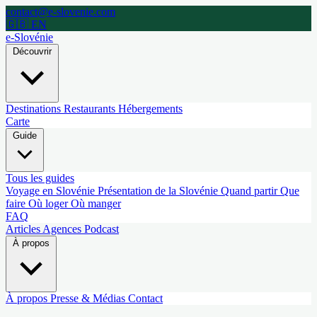
contact@e-slovenie.com
🇬🇧 EN
e-Slovénie
Découvrir
Destinations
Restaurants
Hébergements
Carte
Guide
Tous les guides
Voyage en Slovénie
Présentation de la Slovénie
Quand partir
Que
faire
Où loger
Où manger
FAQ
Articles
Agences
Podcast
À propos
À propos
Presse & Médias
Contact