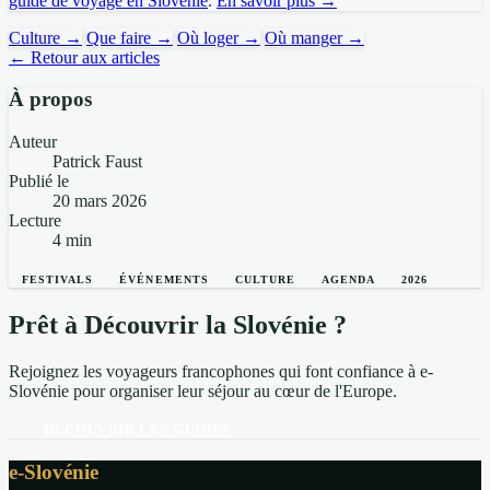
guide de voyage en Slovénie
.
En savoir plus →
Culture →
Que faire →
Où loger →
Où manger →
← Retour aux articles
À propos
Auteur
Patrick Faust
Publié le
20 mars 2026
Lecture
4 min
FESTIVALS
ÉVÉNEMENTS
CULTURE
AGENDA
2026
Prêt à Découvrir la Slovénie ?
Rejoignez les voyageurs francophones qui font confiance à e-
Slovénie pour organiser leur séjour au cœur de l'Europe.
DÉCOUVRIR LES GUIDES
e-Slovénie