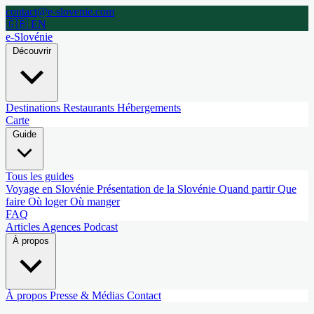
contact@e-slovenie.com
🇬🇧 EN
e-Slovénie
Découvrir
Destinations
Restaurants
Hébergements
Carte
Guide
Tous les guides
Voyage en Slovénie
Présentation de la Slovénie
Quand partir
Que
faire
Où loger
Où manger
FAQ
Articles
Agences
Podcast
À propos
À propos
Presse & Médias
Contact